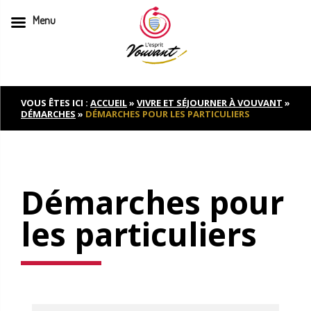
Menu
Skip
to
content
VOUS ÊTES ICI :
ACCUEIL
»
VIVRE ET SÉJOURNER À VOUVANT
»
DÉMARCHES
»
DÉMARCHES POUR LES PARTICULIERS
Démarches pour
les particuliers