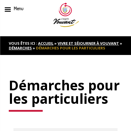
Menu
Skip
to
content
VOUS ÊTES ICI :
ACCUEIL
»
VIVRE ET SÉJOURNER À VOUVANT
»
DÉMARCHES
»
DÉMARCHES POUR LES PARTICULIERS
Démarches pour
les particuliers