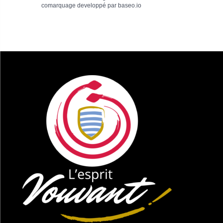
comarquage developpé par
baseo.io