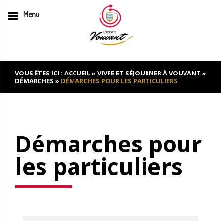
Menu
Skip
to
content
VOUS ÊTES ICI :
ACCUEIL
»
VIVRE ET SÉJOURNER À VOUVANT
»
DÉMARCHES
»
DÉMARCHES POUR LES PARTICULIERS
Démarches pour
les particuliers