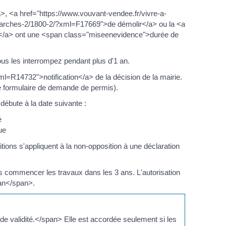
, <a href="https://www.vouvant-vendee.fr/vivre-a-
arches-2/1800-2/?xml=F17669">de démolir</a> ou la <a
x</a> ont une <span class="miseenevidence">durée de
ous les interrompez pendant plus d'1 an.
=R14732">notification</a> de la décision de la mairie.
e formulaire de demande de permis).
 débute à la date suivante :
é
ue
itions s'appliquent à la non-opposition à une déclaration
commencer les travaux dans les 3 ans. L'autorisation
 an</span>.
 validité.</span> Elle est accordée seulement si les