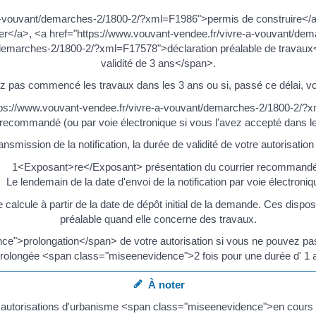
a-vouvant/demarches-2/1800-2/?xml=F1986">permis de construire</a>
/a>, <a href="https://www.vouvant-vendee.fr/vivre-a-vouvant/dem
t/demarches-2/1800-2/?xml=F17578">déclaration préalable de travau
validité de 3 ans</span>.
ez pas commencé les travaux dans les 3 ans ou si, passé ce délai, v
tps://www.vouvant-vendee.fr/vivre-a-vouvant/demarches-2/1800-2/?xml
r recommandé (ou par voie électronique si vous l'avez accepté dans l
smission de la notification, la durée de validité de votre autorisation
1<Exposant>re</Exposant> présentation du courrier recommand
Le lendemain de la date d'envoi de la notification par voie électroniq
e calcule à partir de la date de dépôt initial de la demande. Ces dispos
préalable quand elle concerne des travaux.
">prolongation</span> de votre autorisation si vous ne pouvez pas 
prolongée <span class="miseenevidence">2 fois pour une durée d' 1
À noter
autorisations d'urbanisme <span class="miseenevidence">en cours de