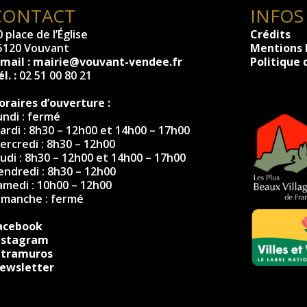
CONTACT
INFOS
 place de l’Église
Crédits
5120 Vouvant
Mentions 
-mail :
mairie@vouvant-vendee.fr
Politique 
l. :
02 51 00 80 21
oraires d’ouverture :
undi : fermé
ardi : 8h30 – 12h00 et 14h00 – 17h00
ercredi : 8h30 – 12h00
eudi : 8h30 – 12h00 et 14h00 – 17h00
endredi : 8h30 – 12h00
amedi : 10h00 – 12h00
imanche : fermé
acebook
nstagram
ntramuros
ewsletter