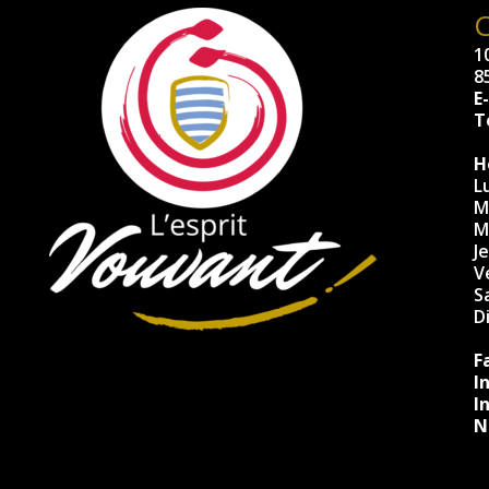
10
8
E
Té
H
L
M
M
J
V
S
D
F
I
I
N