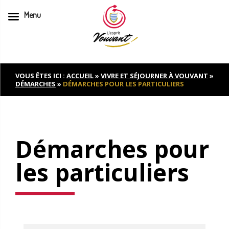
Menu
Skip
to
content
VOUS ÊTES ICI :
ACCUEIL
»
VIVRE ET SÉJOURNER À VOUVANT
»
DÉMARCHES
»
DÉMARCHES POUR LES PARTICULIERS
Démarches pour
les particuliers