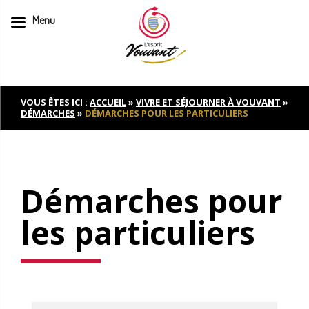
Menu
Skip
to
content
VOUS ÊTES ICI :
ACCUEIL
»
VIVRE ET SÉJOURNER À VOUVANT
»
DÉMARCHES
»
DÉMARCHES POUR LES PARTICULIERS
Démarches pour
les particuliers