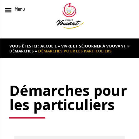
Menu
Skip
to
content
VOUS ÊTES ICI :
ACCUEIL
»
VIVRE ET SÉJOURNER À VOUVANT
»
DÉMARCHES
»
DÉMARCHES POUR LES PARTICULIERS
Démarches pour
les particuliers