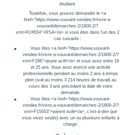
étudiant.
Toutefois, vous pouvez demander le <a
href="https://www.vouvant-vendee.fr/vivre-a-
vouvant/demarches-2/1800-2/?
xml=R24554">RSA</a> si vous êtes dans l'un des 2
cas suivants :
Vous êtes <a href="https://www.vouvant-
vendee.fr/vivre-a-vouvant/demarches-2/1800-2/?
xml=F286">jeune actif</a> et vous avez entre 18
et 25 ans. Vous avez exercé une activité
professionnelle pendant au moins 2 ans à temps
plein (soit au moins 3 214 heures de travail) au
cours des 3 ans précédant la date de votre
demande.
Vous êtes <a href="https://www.vouvant-
vendee.fr/vivre-a-vouvant/demarches-2/1800-2/?
xml=F15553">parent isolé</a>, c'est-à-dire que
vous vivez seul(e) avec un ou plusieurs enfants à
charge.