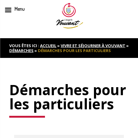
Menu
Skip
to
content
VOUS ÊTES ICI :
ACCUEIL
»
VIVRE ET SÉJOURNER À VOUVANT
»
DÉMARCHES
»
DÉMARCHES POUR LES PARTICULIERS
Démarches pour
les particuliers