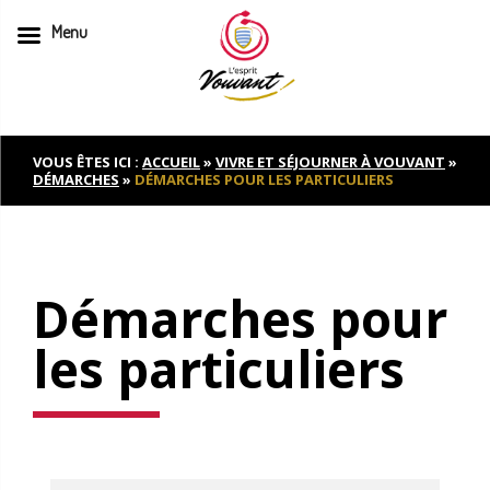
Menu
Skip
to
content
VOUS ÊTES ICI :
ACCUEIL
»
VIVRE ET SÉJOURNER À VOUVANT
»
DÉMARCHES
»
DÉMARCHES POUR LES PARTICULIERS
Démarches pour
les particuliers