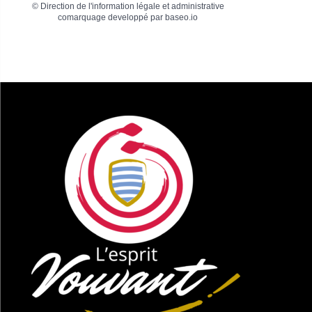
©
Direction de l'information légale et administrative
comarquage developpé par
baseo.io