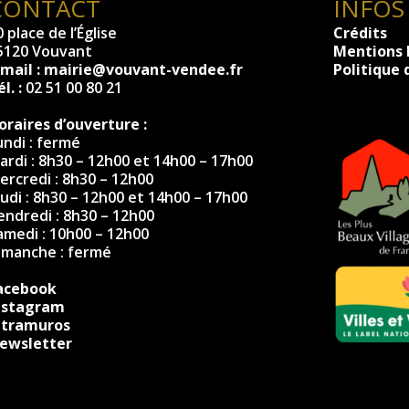
CONTACT
INFOS
 place de l’Église
Crédits
5120 Vouvant
Mentions 
-mail :
mairie@vouvant-vendee.fr
Politique 
l. :
02 51 00 80 21
oraires d’ouverture :
undi : fermé
ardi : 8h30 – 12h00 et 14h00 – 17h00
ercredi : 8h30 – 12h00
eudi : 8h30 – 12h00 et 14h00 – 17h00
endredi : 8h30 – 12h00
amedi : 10h00 – 12h00
imanche : fermé
acebook
nstagram
ntramuros
ewsletter