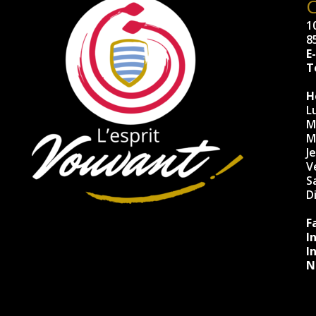
10
8
E
Té
H
L
M
M
J
V
S
D
F
I
I
N