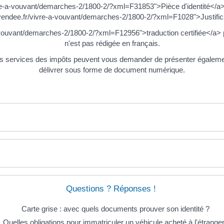
re-a-vouvant/demarches-2/1800-2/?xml=F31853">Pièce d'identité</a> 
vendee.fr/vivre-a-vouvant/demarches-2/1800-2/?xml=F1028">Justifica
ouvant/demarches-2/1800-2/?xml=F12956">traduction certifiée</a> pe
n'est pas rédigée en français.
s services des impôts peuvent vous demander de présenter également 
délivrer sous forme de document numérique.
Questions ? Réponses !
Carte grise : avec quels documents prouver son identité ?
Quelles obligations pour immatriculer un véhicule acheté à l'étranger