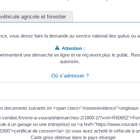
hicule agricole et forestier
nce, vous devez faire la demande au service national des quitus ou a
Attention :
xpérimentent une démarche en ligne et ne reçoivent plus le public. 
autorisés.
Où s’adresser ?
es documents suivants en <span class="miseenevidence">originaux 
nt-vendee.fr/vivre-a-vouvant/demarches-2/1800-2/?xml=R60652">F
cule à un garage ou une entreprise) ou <a href="https://www.vouvan
00">certificat de cession</a> (si vous avez acheté le véhicule à un 
Carte grise obtenue dans le pays étranger