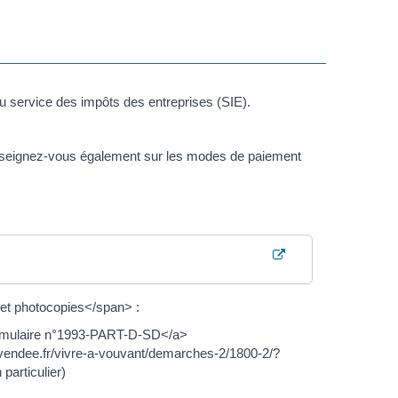
u service des impôts des entreprises (SIE).
Renseignez-vous également sur les modes de paiement
et photocopies</span> :
ormulaire n°1993-PART-D-SD</a>
t-vendee.fr/vivre-a-vouvant/demarches-2/1800-2/?
particulier)