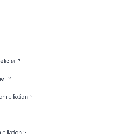
éficier ?
ier ?
miciliation ?
iliation ?