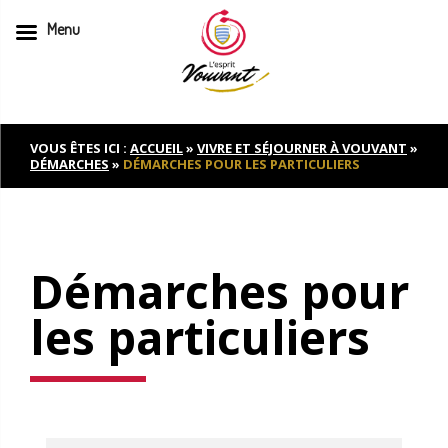
Menu
Skip
to
content
VOUS ÊTES ICI :
ACCUEIL
»
VIVRE ET SÉJOURNER À VOUVANT
»
DÉMARCHES
»
DÉMARCHES POUR LES PARTICULIERS
Démarches pour
les particuliers