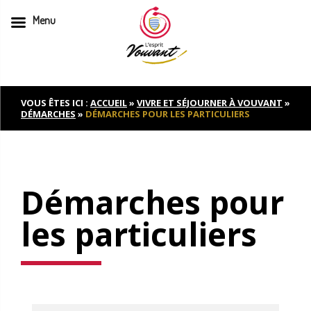
Menu
Skip
to
content
VOUS ÊTES ICI :
ACCUEIL
»
VIVRE ET SÉJOURNER À VOUVANT
»
DÉMARCHES
»
DÉMARCHES POUR LES PARTICULIERS
Démarches pour
les particuliers