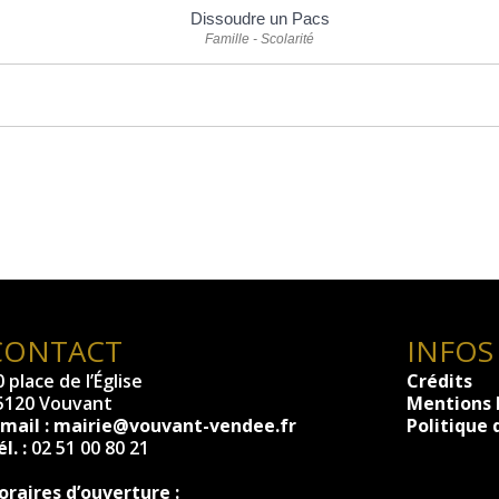
Dissoudre un Pacs
Famille - Scolarité
CONTACT
INFOS
 place de l’Église
Crédits
5120 Vouvant
Mentions 
-mail :
mairie@vouvant-vendee.fr
Politique 
l. :
02 51 00 80 21
oraires d’ouverture :