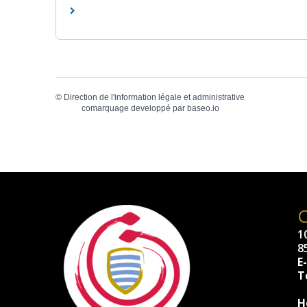
©
Direction de l'information légale et administrative
comarquage developpé par
baseo.io
10
8
E
Té
H