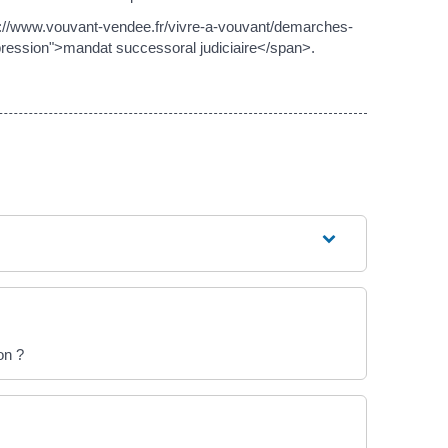
ttps://www.vouvant-vendee.fr/vivre-a-vouvant/demarches-
pression">mandat successoral judiciaire</span>.
on ?