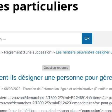
s particuliers
é
>
Règlement d'une succession
>
Les héritiers peuvent-ils désigner
Question-réponse
vent-ils désigner une personne pour gére
é le 08/02/2022 - Direction de l'information légale et administrative (Première mi
r/vivre-a-vouvant/demarches-2/1800-2/?xml=R12469">héritiers</a> pe
-vouvant/demarches-2/1800-2/?xml=R12420">mandataire</a> pour gé
nommé par les héritiers : on parle de <span class="expression">man