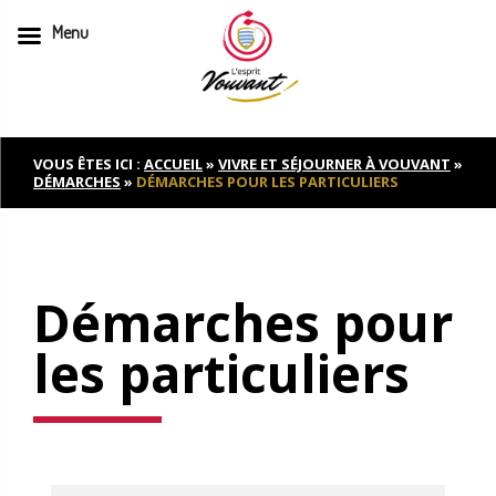
Menu
Skip
to
content
VOUS ÊTES ICI :
ACCUEIL
»
VIVRE ET SÉJOURNER À VOUVANT
»
DÉMARCHES
»
DÉMARCHES POUR LES PARTICULIERS
Démarches pour
les particuliers