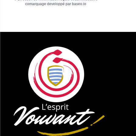
comarquage developpé par
baseo.io