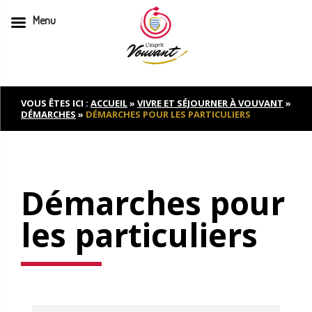
Menu
Skip
to
content
VOUS ÊTES ICI :
ACCUEIL
»
VIVRE ET SÉJOURNER À VOUVANT
»
DÉMARCHES
»
DÉMARCHES POUR LES PARTICULIERS
Démarches pour
les particuliers