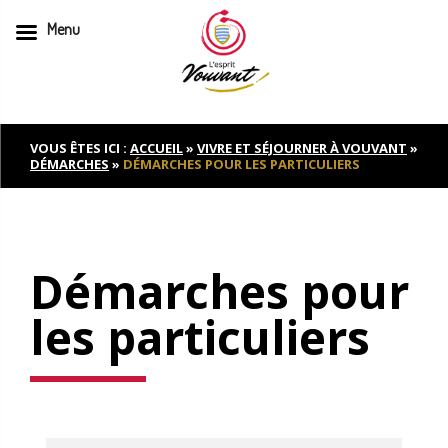
Menu
Skip
to
content
VOUS ÊTES ICI :
ACCUEIL
»
VIVRE ET SÉJOURNER À VOUVANT
»
DÉMARCHES
»
DÉMARCHES POUR LES PARTICULIERS
Démarches pour
les particuliers