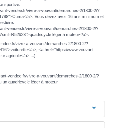
ce sportive.
vouvant-vendee.fr/vivre-a-vouvant/demarches-2/1800-2/?
51798">Cuma</a>. Vous devez avoir 16 ans minimum et
restière.
ant-vendee.fr/vivre-a-vouvant/demarches-2/1800-2/?
/?xml=R52923">quadricycle léger à moteur</a>.
endee.fr/vivre-a-vouvant/demarches-2/1800-2/?
6">voiturette</a>, <a href="https://www.vouvant-
 agricole</a>,...).
vant-vendee.fr/vivre-a-vouvant/demarches-2/1800-2/?
 un quadricycle léger à moteur.