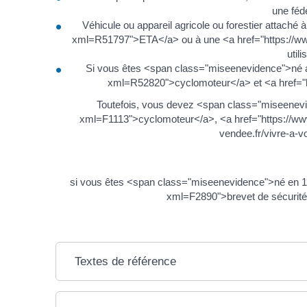
une fédé
Véhicule ou appareil agricole ou forestier attaché
xml=R51797">ETA</a> ou à une <a href="https://w
util
Si vous êtes <span class="miseenevidence">né a
xml=R52820">cyclomoteur</a> et <a href="h
Toutefois, vous devez <span class="miseenevi
xml=F1113">cyclomoteur</a>, <a href="https://ww
vendee.fr/vivre-a-
si vous êtes <span class="miseenevidence">né en 19
xml=F2890">brevet de sécurité 
Textes de référence