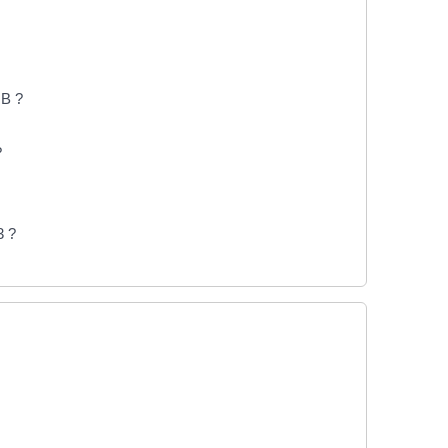
 B ?
?
3 ?