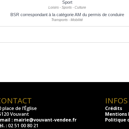
Sport
Loisirs - Sports - Culture
BSR correspondant à la catégorie AM du permis de conduire
Transports - Mobilité
CONTACT
INFOS
 place de l’Église
Crédits
5120 Vouvant
Mentions 
-mail :
mairie@vouvant-vendee.fr
Politique 
l. :
02 51 00 80 21