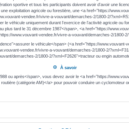
ration sportive et tous les participants doivent avoir d'avoir une licen
 à une exploitation agricole ou forestière, une <a href="https://www.
ww.vouvant-vendee.fr/vivre-a-vouvant/demarches-2/1800-2/?xml=R
iser le véhicule uniquement durant l'exercice de l'activité agricole ou fo
u plus tard le 31 décembre 1987</span>, <a href="https://www.vouv
ttps://www.vouvant-vendee.fr/vivre-a-vouvant/demarches-2/1800-2
dence">assurer le véhicule</span> (<a href="https://www.vouvant-v
w.vouvant-vendee.fr/vivre-a-vouvant/demarches-2/1800-2/?xml=F3141
vouvant/demarches-2/1800-2/?xml=F2626">tracteur ou engin automoteur
À savoir
88 ou après</span>, vous devez avoir le <a href="https://www.vou
routière (catégorie AM)</a> pour pouvoir conduire un cyclomoteur ou