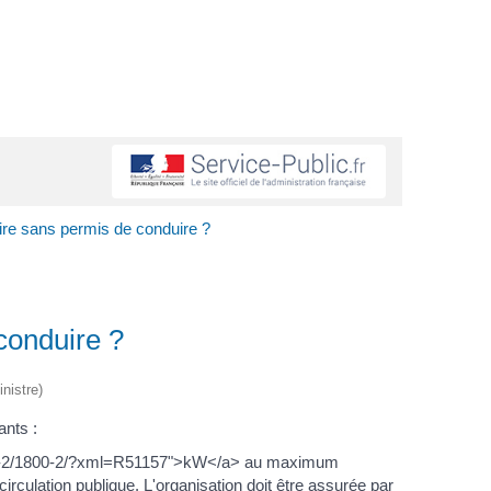
ire sans permis de conduire ?
conduire ?
nistre)
ants :
rches-2/1800-2/?xml=R51157">kW</a> au maximum
irculation publique. L'organisation doit être assurée par