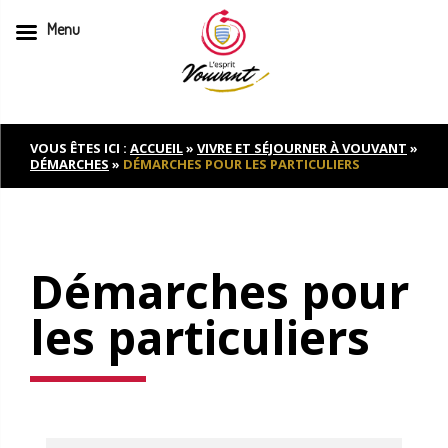
Menu
Skip
to
content
VOUS ÊTES ICI :
ACCUEIL
»
VIVRE ET SÉJOURNER À VOUVANT
»
DÉMARCHES
»
DÉMARCHES POUR LES PARTICULIERS
Démarches pour
les particuliers