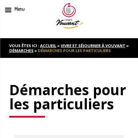
Menu
Skip
to
content
VOUS ÊTES ICI :
ACCUEIL
»
VIVRE ET SÉJOURNER À VOUVANT
»
DÉMARCHES
»
DÉMARCHES POUR LES PARTICULIERS
Démarches pour
les particuliers