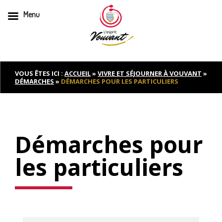
Menu
Skip
to
content
VOUS ÊTES ICI :
ACCUEIL
»
VIVRE ET SÉJOURNER À VOUVANT
»
DÉMARCHES
»
DÉMARCHES POUR LES PARTICULIERS
Démarches pour
les particuliers