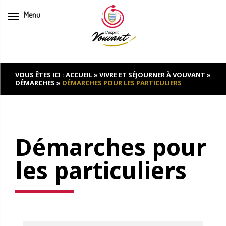
Menu
Skip
to
content
VOUS ÊTES ICI :
ACCUEIL
»
VIVRE ET SÉJOURNER À VOUVANT
»
DÉMARCHES
»
DÉMARCHES POUR LES PARTICULIERS
Démarches pour
les particuliers