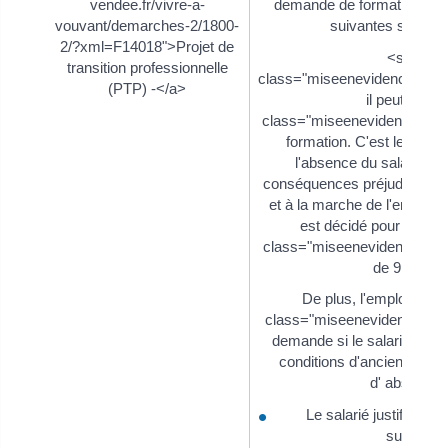
vendee.fr/vivre-a-
demande de formation si le
vouvant/demarches-2/1800-
suivantes sont réu
2/?xml=F14018">Projet de
<span
transition professionnelle
class="miseenevidence">Ce
(PTP) -</a>
il peut <spa
class="miseenevidence">rep
formation. C'est le cas s'
l'absence du salarié pe
conséquences préjudiciables
et à la marche de l'entrepris
est décidé pour une d
class="miseenevidence">m
de 9 mois.
De plus, l'employeur 
class="miseenevidence">re
demande si le salarié ne r
conditions d'ancienneté 
d' absence.
Le salarié justifie d'u
suffisant