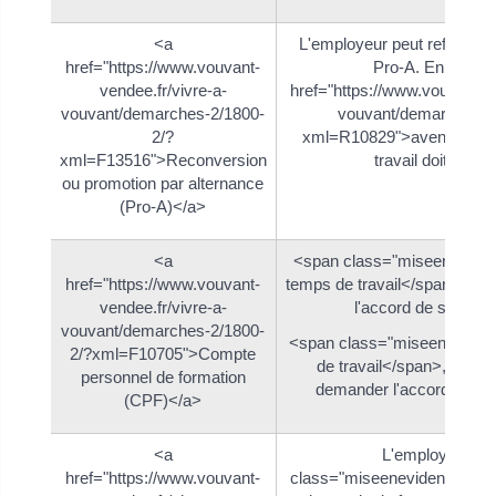
<a
L'employeur peut refuser le
href="https://www.vouvant-
Pro-A. En effet, 
vendee.fr/vivre-a-
href="https://www.vouvant-ve
vouvant/demarches-2/1800-
vouvant/demarches-2
2/?
xml=R10829">avenant</a> 
xml=F13516">Reconversion
travail doit être s
ou promotion par alternance
(Pro-A)</a>
<a
<span class="miseeneviden
href="https://www.vouvant-
temps de travail</span>, le sa
vendee.fr/vivre-a-
l'accord de son emp
vouvant/demarches-2/1800-
<span class="miseenevide
2/?xml=F10705">Compte
de travail</span>, le sala
personnel de formation
demander l'accord de so
(CPF)</a>
<a
L'employeur <s
href="https://www.vouvant-
class="miseenevidence">ac