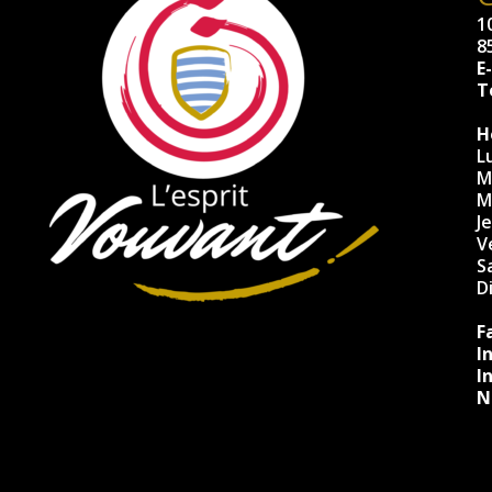
10
8
E
Té
H
L
M
M
J
V
S
D
F
I
I
N