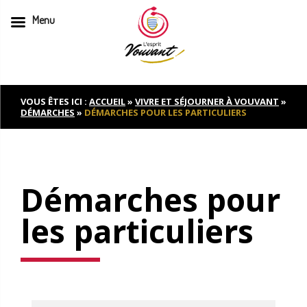
Menu
Skip
to
content
VOUS ÊTES ICI :
ACCUEIL
»
VIVRE ET SÉJOURNER À VOUVANT
»
DÉMARCHES
»
DÉMARCHES POUR LES PARTICULIERS
Démarches pour
les particuliers