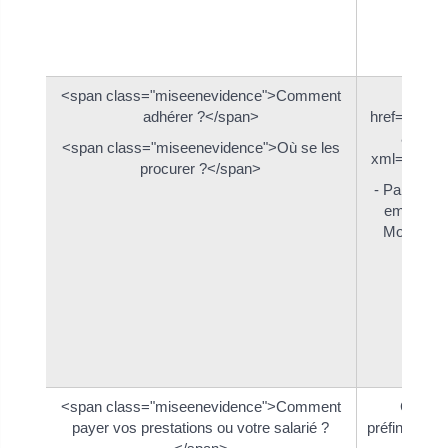
<span class="miseenevidence">Comment
adhérer ?</span>
href="https
a-vouv
<span class="miseenevidence">Où se les
xml=R2358"
procurer ?</span>
- Par courr
emploi ser
Montat - 
<span class="miseenevidence">Comment
Chèque
payer vos prestations ou votre salarié ?
préfinancé 