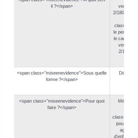
il ?</span>
vendee.fr
2/1800-2/?x
class="mis
le personne
le cadre de
vendee.fr
2/1800-2
<span class="miseenevidence">Sous quelle
Dématéria
forme ?</span>
<span class="miseenevidence">Pour quoi
Ménage, r
faire ?</span>
class="mise
pour l'empl
agréée et
d'enfants à 