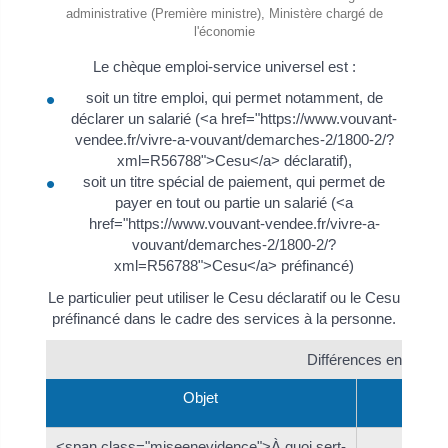
administrative (Première ministre), Ministère chargé de
l'économie
Le chèque emploi-service universel est :
soit un titre emploi, qui permet notamment, de
déclarer un salarié (<a href="https://www.vouvant-
vendee.fr/vivre-a-vouvant/demarches-2/1800-2/?
xml=R56788">Cesu</a> déclaratif),
soit un titre spécial de paiement, qui permet de
payer en tout ou partie un salarié (<a
href="https://www.vouvant-vendee.fr/vivre-a-
vouvant/demarches-2/1800-2/?
xml=R56788">Cesu</a> préfinancé)
Le particulier peut utiliser le Cesu déclaratif ou le Cesu
préfinancé dans le cadre des services à la personne.
Différences entre le C
Objet
<span class="miseenevidence">À quoi sert-
Le <a h