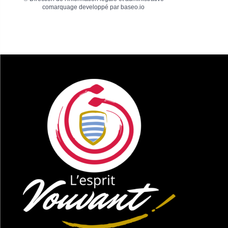
comarquage developpé par
baseo.io