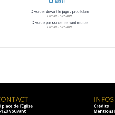
Et aussi
Divorcer devant le juge : procédure
Famille - Scolarité
Divorce par consentement mutuel
Famille - Scolarité
CONTACT
INFOS
 place de l’Église
Crédits
5120 Vouvant
Mentions 