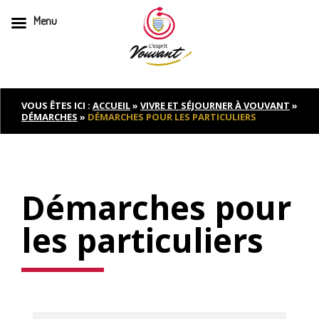
Menu
Skip
to
content
VOUS ÊTES ICI :
ACCUEIL
»
VIVRE ET SÉJOURNER À VOUVANT
»
DÉMARCHES
»
DÉMARCHES POUR LES PARTICULIERS
Démarches pour
les particuliers