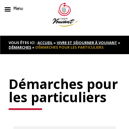
Menu
Skip
to
content
VOUS ÊTES ICI :
ACCUEIL
»
VIVRE ET SÉJOURNER À VOUVANT
»
DÉMARCHES
»
DÉMARCHES POUR LES PARTICULIERS
Démarches pour
les particuliers