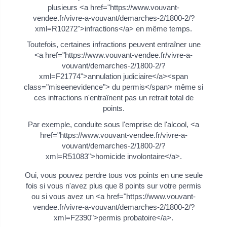
plusieurs <a href="https://www.vouvant-
vendee.fr/vivre-a-vouvant/demarches-2/1800-2/?
xml=R10272">infractions</a> en même temps.
Toutefois, certaines infractions peuvent entraîner une
<a href="https://www.vouvant-vendee.fr/vivre-a-
vouvant/demarches-2/1800-2/?
xml=F21774">annulation judiciaire</a><span
class="miseenevidence"> du permis</span> même si
ces infractions n'entraînent pas un retrait total de
points.
Par exemple, conduite sous l'emprise de l'alcool, <a
href="https://www.vouvant-vendee.fr/vivre-a-
vouvant/demarches-2/1800-2/?
xml=R51083">homicide involontaire</a>.
Oui, vous pouvez perdre tous vos points en une seule
fois si vous n'avez plus que 8 points sur votre permis
ou si vous avez un <a href="https://www.vouvant-
vendee.fr/vivre-a-vouvant/demarches-2/1800-2/?
xml=F2390">permis probatoire</a>.