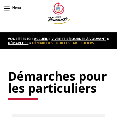
Menu
Skip
to
content
VOUS ÊTES ICI :
ACCUEIL
»
VIVRE ET SÉJOURNER À VOUVANT
»
DÉMARCHES
»
DÉMARCHES POUR LES PARTICULIERS
Démarches pour
les particuliers