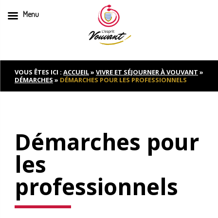
Menu
Skip
to
content
VOUS ÊTES ICI :
ACCUEIL
»
VIVRE ET SÉJOURNER À VOUVANT
»
DÉMARCHES
»
DÉMARCHES POUR LES PROFESSIONNELS
Démarches pour
les
professionnels