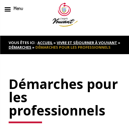
Menu
Skip
to
content
VOUS ÊTES ICI :
ACCUEIL
»
VIVRE ET SÉJOURNER À VOUVANT
»
DÉMARCHES
»
DÉMARCHES POUR LES PROFESSIONNELS
Démarches pour
les
professionnels