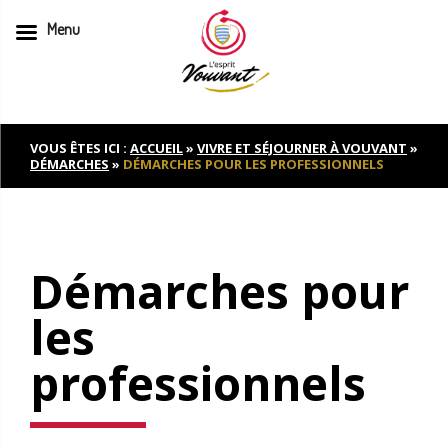
Menu
Skip
to
content
VOUS ÊTES ICI :
ACCUEIL
»
VIVRE ET SÉJOURNER À VOUVANT
»
DÉMARCHES
»
DÉMARCHES POUR LES PROFESSIONNELS
Démarches pour
les
professionnels