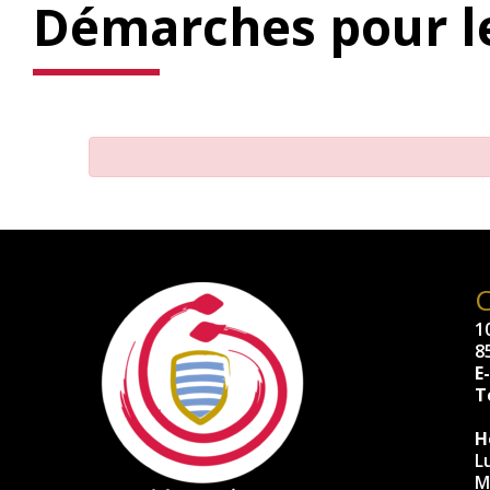
Démarches pour le
10
8
E
Té
H
L
M