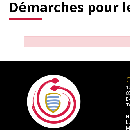
Démarches pour le
10
8
E
Té
H
L
M