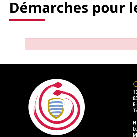
Démarches pour le
10
8
E
Té
H
L
M