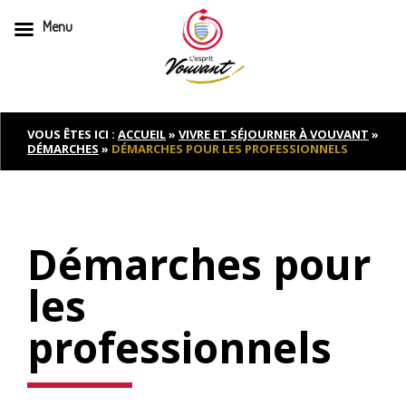
Menu
Skip
to
content
VOUS ÊTES ICI :
ACCUEIL
»
VIVRE ET SÉJOURNER À VOUVANT
»
DÉMARCHES
»
DÉMARCHES POUR LES PROFESSIONNELS
Démarches pour
les
professionnels