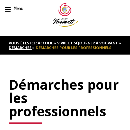
Menu
Skip
to
content
VOUS ÊTES ICI :
ACCUEIL
»
VIVRE ET SÉJOURNER À VOUVANT
»
DÉMARCHES
»
DÉMARCHES POUR LES PROFESSIONNELS
Démarches pour
les
professionnels