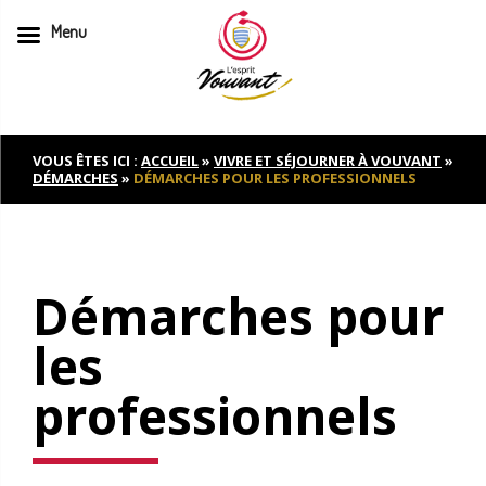
Menu
Skip
to
content
VOUS ÊTES ICI :
ACCUEIL
»
VIVRE ET SÉJOURNER À VOUVANT
»
DÉMARCHES
»
DÉMARCHES POUR LES PROFESSIONNELS
Démarches pour
les
professionnels