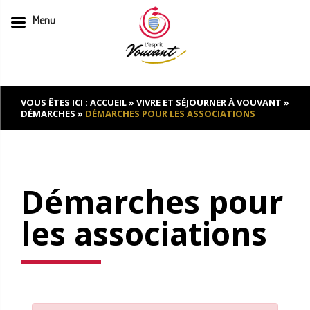
Menu
Skip
to
content
VOUS ÊTES ICI :
ACCUEIL
»
VIVRE ET SÉJOURNER À VOUVANT
»
DÉMARCHES
»
DÉMARCHES POUR LES ASSOCIATIONS
Démarches pour
les associations