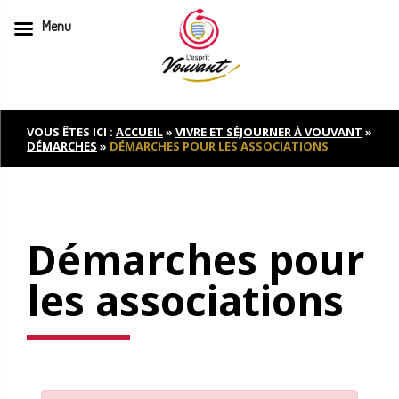
Menu
Skip
to
content
VOUS ÊTES ICI :
ACCUEIL
»
VIVRE ET SÉJOURNER À VOUVANT
»
DÉMARCHES
»
DÉMARCHES POUR LES ASSOCIATIONS
Démarches pour
les associations