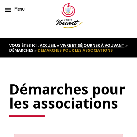
Menu
Skip
to
content
VOUS ÊTES ICI :
ACCUEIL
»
VIVRE ET SÉJOURNER À VOUVANT
»
DÉMARCHES
»
DÉMARCHES POUR LES ASSOCIATIONS
Démarches pour
les associations