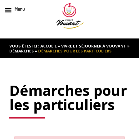
Menu
Skip
to
content
VOUS ÊTES ICI :
ACCUEIL
»
VIVRE ET SÉJOURNER À VOUVANT
»
DÉMARCHES
»
DÉMARCHES POUR LES PARTICULIERS
Démarches pour
les particuliers