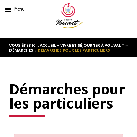
Menu
Skip
to
content
VOUS ÊTES ICI :
ACCUEIL
»
VIVRE ET SÉJOURNER À VOUVANT
»
DÉMARCHES
»
DÉMARCHES POUR LES PARTICULIERS
Démarches pour
les particuliers