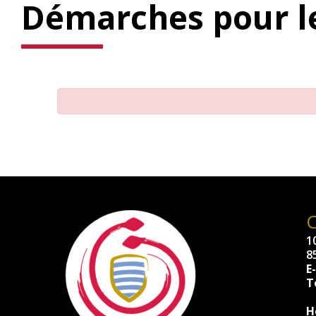
Démarches pour le
10
8
E
Té
H