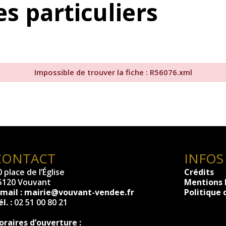
s particuliers
Impossible de trouver la fiche : R56076.xml
CONTACT
INFOS
 place de l’Église
Crédits
5120 Vouvant
Mentions 
-mail :
mairie@vouvant-vendee.fr
Politique 
l. :
02 51 00 80 21
oraires d’ouverture :