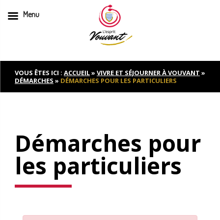
Menu
Skip
to
content
VOUS ÊTES ICI :
ACCUEIL
»
VIVRE ET SÉJOURNER À VOUVANT
»
DÉMARCHES
»
DÉMARCHES POUR LES PARTICULIERS
Démarches pour
les particuliers