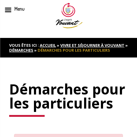
Menu
Skip
to
content
VOUS ÊTES ICI :
ACCUEIL
»
VIVRE ET SÉJOURNER À VOUVANT
»
DÉMARCHES
»
DÉMARCHES POUR LES PARTICULIERS
Démarches pour
les particuliers