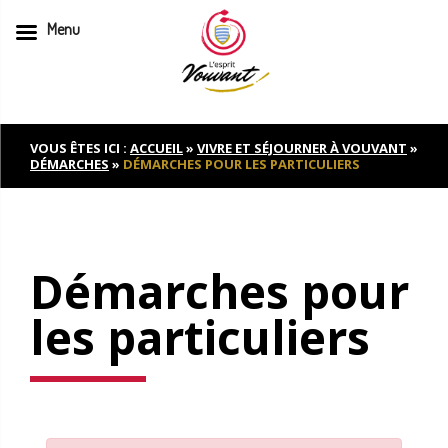
Menu
Skip
to
content
VOUS ÊTES ICI :
ACCUEIL
»
VIVRE ET SÉJOURNER À VOUVANT
»
DÉMARCHES
»
DÉMARCHES POUR LES PARTICULIERS
Démarches pour
les particuliers