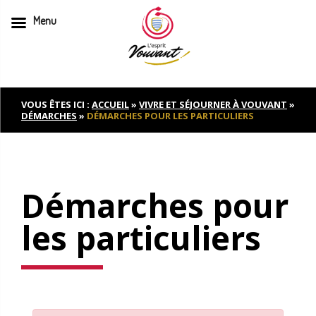
Menu
Skip
to
content
VOUS ÊTES ICI :
ACCUEIL
»
VIVRE ET SÉJOURNER À VOUVANT
»
DÉMARCHES
»
DÉMARCHES POUR LES PARTICULIERS
Démarches pour
les particuliers